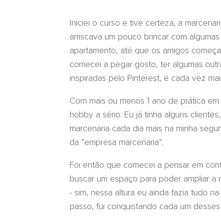
Iniciei o curso e tive certeza, a marcena
arriscava um pouco brincar com alguma
apartamento, até que os amigos começar
comecei a pegar gosto, ter algumas out
inspiradas pelo Pinterest, e cada vez 
Com mais ou menos 1 ano de prática em 
hobby a sério. Eu já tinha alguns clientes
marcenaria cada dia mais na minha segund
da “empresa marcenaria”.
Foi então que comecei a pensar em cont
buscar um espaço para poder ampliar a mi
- sim, nessa altura eu ainda fazia tudo 
passo, fui conquistando cada um desse