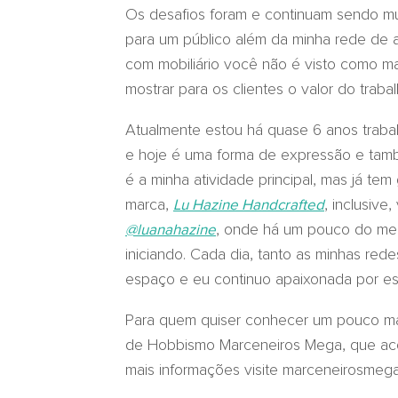
Os desafios foram e continuam sendo mui
para um público além da minha rede de 
com mobiliário você não é visto como ma
mostrar para os clientes o valor do traba
Atualmente estou há quase 6 anos traba
e hoje é uma forma de expressão e tam
é a minha atividade principal, mas já te
marca,
, inclusiv
Lu Hazine Handcrafted
, onde há um pouco do meu 
@luanahazine
iniciando. Cada dia, tanto as minhas re
espaço e eu continuo apaixonada por ess
Para quem quiser conhecer um pouco mais
de Hobbismo Marceneiros Mega, que acon
mais informações visite marceneirosmeg