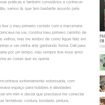
 boas práticas e também convidá-los a conhecer
ão, vamos lá, que tem bastante assunto pela
 tive o meu primeiro contato com a marcenaria
incava na rua, construí meu primeiro carrinho de
PA
is velhos, mas me lembro de como fiquei feliz em
EM
dinhas e ver minha arte ganhando forma. Dalí para
POR
naria por um tempo, mas sempre tive esse amor
sma as coisas que eu queria.
encontrava extremamente estressada, com
deixava espaço para hobbies e atividades
ensei em mim e decidi que precisava me conectar
s tentativas: costura, bordado, pintura,