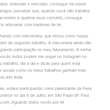
tos: entender o mercado, conseguir me inserir
amigos, perceber que, quando você não trabalha
rceneiro e quebrar esse conceito, conseguir
lho artesanal, com madeiras de lei.
lhando com marcenaria, que iniciou como hoppy
bém de segundo trabalho. A marcenaria ainda não
m grande participação no meu faturamento. A minha
e, vocês todos podem me seguir no Instagram no
trabalho, dia a dia e dicas para quem está
des sociais como os meus trabalhos ganham mais
a arte linda.
, estarei participando como palestrante da Feira
tece no dia 9 de Julho, em São Paulo-SP. Para
a.com. Aguardo todos vocês por lá!