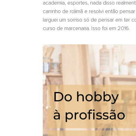
academia, esportes, nada disso realmen
carrinho de rolimã e resolvi então pens
larguei um sorriso só de pensar em ter c
curso de marcenaria. Isso foi em 2016.