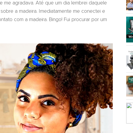
te me agradava. Até que um dia lembrei daquele
ar sobre a madeira. Imediatamente me conectei e
ontato com a madeira. Bingo! Fui procurar por um