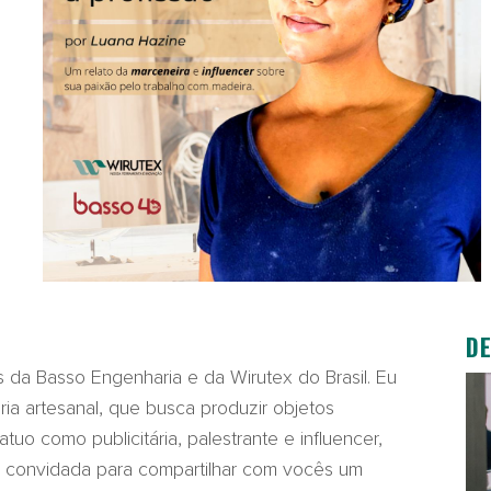
D
s da Basso Engenharia e da Wirutex do Brasil. Eu
ia artesanal, que busca produzir objetos
uo como publicitária, palestrante e influencer,
ui convidada para compartilhar com vocês um