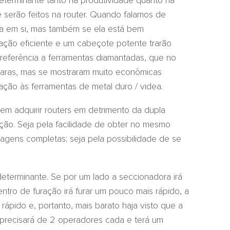
eterminante tanto na produtividade quanto na
e serão feitos na router. Quando falamos de
ta em si, mas também se ela está bem
xação eficiente e um cabeçote potente trarão
referência a ferramentas diamantadas, que no
aras, mas se mostraram muito econômicas
ação às ferramentas de metal duro / videa.
em adquirir routers em detrimento da dupla
ção. Seja pela facilidade de obter no mesmo
agens completas; seja pela possibilidade de se
eterminante. Se por um lado a seccionadora irá
tro de furação irá furar um pouco mais rápido, a
rápido e, portanto, mais barato haja visto que a
 precisará de 2 operadores cada e terá um