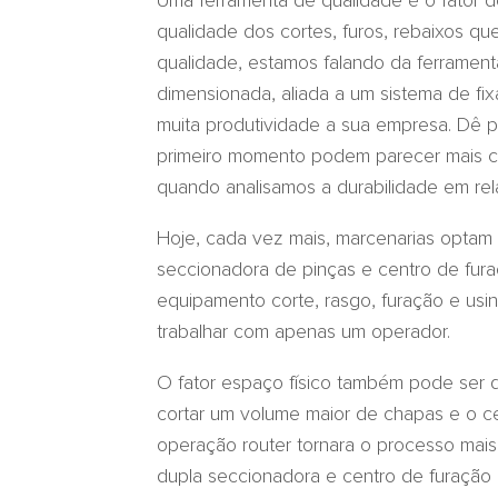
Uma ferramenta de qualidade é o fator d
qualidade dos cortes, furos, rebaixos qu
qualidade, estamos falando da ferramen
dimensionada, aliada a um sistema de fi
muita produtividade a sua empresa. Dê p
primeiro momento podem parecer mais c
quando analisamos a durabilidade em rel
Hoje, cada vez mais, marcenarias optam 
seccionadora de pinças e centro de fura
equipamento corte, rasgo, furação e usin
trabalhar com apenas um operador.
O fator espaço físico também pode ser d
cortar um volume maior de chapas e o cen
operação router tornara o processo mais 
dupla seccionadora e centro de furação