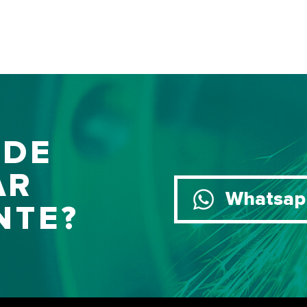
 DE
AR
Whatsap
NTE?