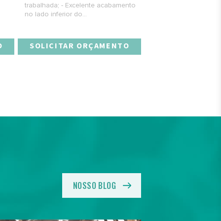
trabalhada; - Excelente acabamento
no lado inferior do...
O
SOLICITAR ORÇAMENTO
NOSSO BLOG