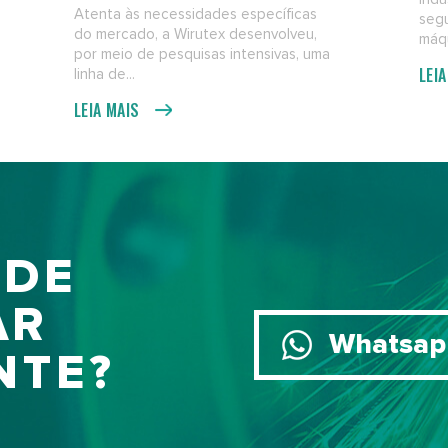
Atenta às necessidades específicas
seg
do mercado, a Wirutex desenvolveu,
máqu
por meio de pesquisas intensivas, uma
LEI
linha de...
LEIA MAIS
 DE
AR
Whatsap
NTE?