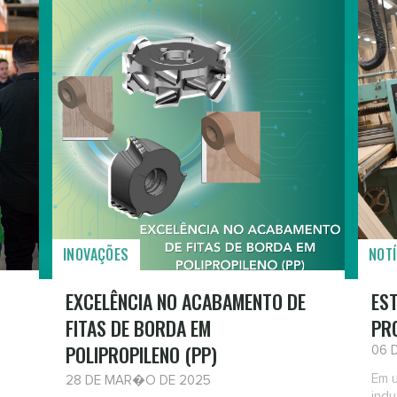
INOVAÇÕES
NOTÍ
EXCELÊNCIA NO ACABAMENTO DE
EST
FITAS DE BORDA EM
PR
POLIPROPILENO (PP)
06 
Em 
28 DE MAR�O DE 2025
indu