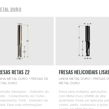
METAL DURO
RESAS RETAS Z2
FRESAS HELICOIDAIS LISAS
INHA METAL DURO / FRESAS DE
LINHA METAL DURO / FRESAS D
ETAL DURO
METAL DURO
nsulte Variações: - Diâmetro do
Fresa para múltiplas aplicações
rte; - Comprimento do Corte; -
com Metal Duro (HWM) de alta
mprimento Total; - Diâmetro de
qualidade. Pode ser aplicada pa
ste. Para mais informações...
cortes, perfis, contornos e pode 