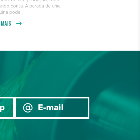
undo conta. A parada de uma
ina pode...
A MAIS
p
E-mail