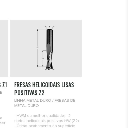
 Z1
FRESAS HELICOIDAIS LISAS
POSITIVAS Z2
E
LINHA METAL DURO / FRESAS DE
METAL DURO
- HWM da melhor qualidade; - 2
ra
cortes helicoidais positivos HW (Z2)
ser
- Ótimo acabamento da superfície