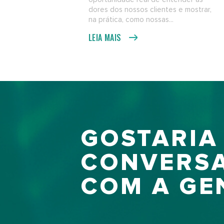
dores dos nossos clientes e mostrar,
na prática, como nossas...
LEIA MAIS
GOSTARIA
CONVERS
COM A GE