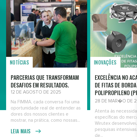
NOTÍCIAS
INOVAÇÕES
PARCERIAS QUE TRANSFORMAM
EXCELÊNCIA NO A
DESAFIOS EM RESULTADOS.
DE FITAS DE BORDA
POLIPROPILENO (P
12 DE AGOSTO DE 2025
28 DE MAR�O DE 
Na FIMMA, cada conversa foi uma
oportunidade real de entender as
Atenta às necessid
dores dos nossos clientes e
específicas do merc
mostrar, na prática, como nossas...
Wirutex desenvolveu
pesquisas intensivas
LEIA MAIS
de...